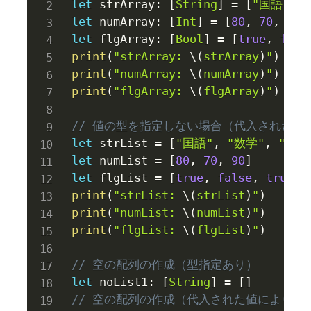
let
 strArray
:
[
String
]
=
[
"国語"
,
let
 numArray
:
[
Int
]
=
[
80
,
70
,
90
]
let
 flgArray
:
[
Bool
]
=
[
true
,
fals
print
(
"strArray: 
\(
strArray
)
"
)
print
(
"numArray: 
\(
numArray
)
"
)
print
(
"flgArray: 
\(
flgArray
)
"
)
// 値の型を指定しない場合（代入された値
let
 strList 
=
[
"国語"
,
"数学"
,
"英語
let
 numList 
=
[
80
,
70
,
90
]
let
 flgList 
=
[
true
,
false
,
true
]
print
(
"strList: 
\(
strList
)
"
)
print
(
"numList: 
\(
numList
)
"
)
print
(
"flgList: 
\(
flgList
)
"
)
// 空の配列の作成（型指定あり）
let
 noList1
:
[
String
]
=
[
]
// 空の配列の作成（代入された値により型