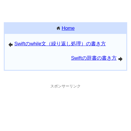
Home
home
Swiftのwhile文（繰り返し処理）の書き方
arrowleft
Swiftの辞書の書き方
arrowright
スポンサーリンク