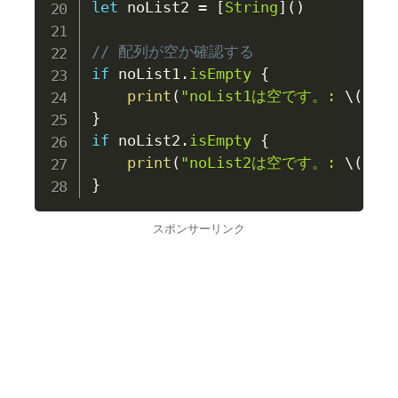
let
 noList2 
=
[
String
]
(
)
// 配列が空か確認する
if
 noList1
.
isEmpty
{
print
(
"noList1は空です。: 
\(
noL
}
if
 noList2
.
isEmpty
{
print
(
"noList2は空です。: 
\(
noL
}
スポンサーリンク