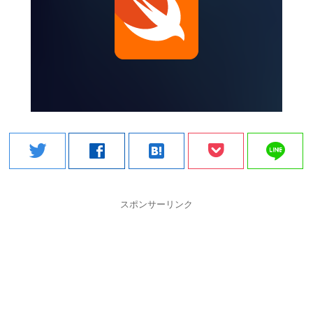
line
twitter
facebook
hatenabookmark
スポンサーリンク