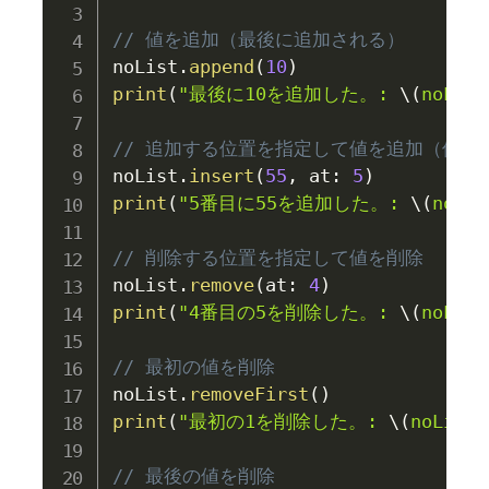
// 値を追加（最後に追加される）
noList
.
append
(
10
)
print
(
"最後に10を追加した。: 
\(
noList
// 追加する位置を指定して値を追加（位置
noList
.
insert
(
55
,
 at
:
5
)
print
(
"5番目に55を追加した。: 
\(
noLis
// 削除する位置を指定して値を削除
noList
.
remove
(
at
:
4
)
print
(
"4番目の5を削除した。: 
\(
noList
// 最初の値を削除
noList
.
removeFirst
(
)
print
(
"最初の1を削除した。: 
\(
noList
)
// 最後の値を削除