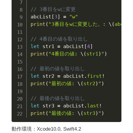
// 3番目をwに変更
abcList
[
3
]
=
"w"
print
(
"3番目をwに変更した。: 
\(
abcLis
// 4番目の値を取り出し
let
 str1 
=
 abcList
[
4
]
print
(
"4番目の値: 
\(
str1
)
"
)
// 最初の値を取り出し
let
 str2 
=
 abcList
.
first
!
print
(
"最初の値: 
\(
str2
)
"
)
// 最後の値を取り出し
let
 str3 
=
 abcList
.
last
!
print
(
"最後の値: 
\(
str3
)
"
)
動作環境：Xcode10.0, Swift4.2