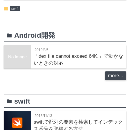
folder
swift
Android開発
folder
2019/8/6
「dex file cannot exceed 64K.」で動かな
No Image
いときの対応
more...
swift
folder
2018/11/13
swiftで配列の要素を検索してインデック
ス番号を取得する方法