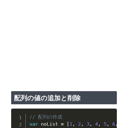
配列の値の追加と削除
// 配列の作成
var
 noList 
=
[
1
,
2
,
3
,
4
,
5
,
6
,
7
,