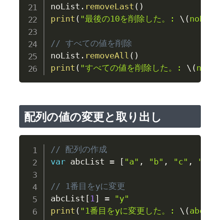
noList
.
removeLast
(
)
print
(
"最後の10を削除した。: 
\(
noList
// すべての値を削除
noList
.
removeAll
(
)
print
(
"すべての値を削除した。: 
\(
noLi
配列の値の変更と取り出し
// 配列の作成
var
 abcList 
=
[
"a"
,
"b"
,
"c"
,
"d"
,
// 1番目をyに変更
abcList
[
1
]
=
"y"
print
(
"1番目をyに変更した。: 
\(
abcLis