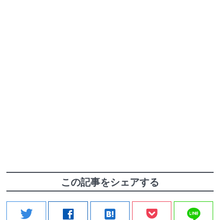
この記事をシェアする
line
twitter
facebook
hatenabookmark