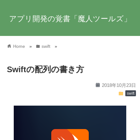
アプリ開発の覚書「魔人ツールズ」
home
folder
Home
»
swift
»
Swiftの配列の書き方
calendar
2018年10月23日
folder
swift