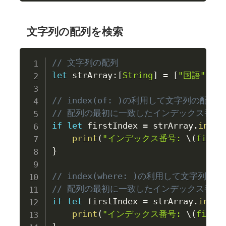
文字列の配列を検索
// 文字列の配列
let
 strArray
:
[
String
]
=
[
"国語"
,
"
// index(of: )の利用して文字列の配列
// 配列の最初に一致したインデックス番号
if
let
 firstIndex 
=
 strArray
.
index
print
(
"インデックス番号: 
\(
first
}
// index(where: )の利用して文字列の
// 配列の最初に一致したインデックス番号
if
let
 firstIndex 
=
 strArray
.
index
print
(
"インデックス番号: 
\(
first