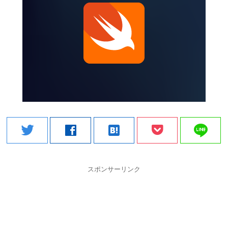
line
twitter
facebook
hatenabookmark
スポンサーリンク