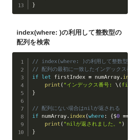
}
index(where: )の利用して整数型の
配列を検索
// index(where: )の利用して整数型の
// 配列の最初に一致したインデックス番号
if
let
 firstIndex 
=
 numArray
.
index
print
(
"インデックス番号: 
\(
first
}
// 配列にない場合はnilが返される
if
 numArray
.
index
(
where
:
{
$
0
==
10
print
(
"nilが返されました。"
)
}