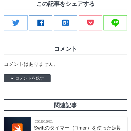
この記事をシェアする
line
twitter
facebook
hatenabookmark
コメント
コメントはありません。
down コメントを残す
関連記事
2018/10/31
Swiftのタイマー（Timer）を使った定期