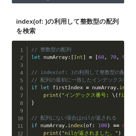
index(of: )の利用して整数型の配列
を検索
// 整数型の配列
let
 numArray
:
[
Int
]
=
[
60
,
70
,
90
,
// index(of: )の利用して整数型の配列
// 配列の最初に一致したインデックス番号
if
let
 firstIndex 
=
 numArray
.
index
print
(
"インデックス番号: 
\(
first
}
// 配列にない場合はnilが返される
if
 numArray
.
index
(
of
:
100
)
==
nil
print
(
"nilが返されました。"
)