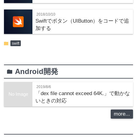
2018/10/10
Swiftでボタン（UIButton）をコードで追
加する
folder
swift
Android開発
folder
2019/8/6
「dex file cannot exceed 64K.」で動かな
No Image
いときの対応
more...