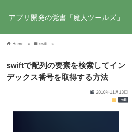
アプリ開発の覚書「魔人ツールズ」
home
folder
Home
»
swift
»
swiftで配列の要素を検索してイン
デックス番号を取得する方法
calendar
2018年11月13日
folder
swift